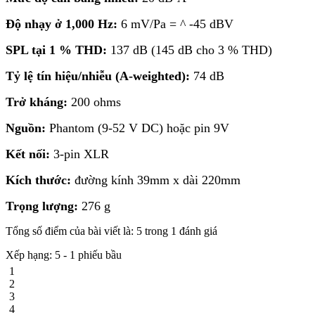
Độ nhạy ở 1,000 Hz:
6 mV/Pa = ^ -45 dBV
SPL tại 1 % THD:
137 dB (145 dB cho 3 % THD)
Tỷ lệ tín hiệu/nhiễu (A-weighted):
74 dB
Trở kháng:
200 ohms
Nguồn:
Phantom (9-52 V DC) hoặc pin 9V
Kết nối:
3-pin XLR
Kích thước:
đường kính 39mm x dài 220mm
Trọng lượng:
276 g
Tổng số điểm của bài viết là: 5 trong 1 đánh giá
Xếp hạng:
5
-
1
phiếu bầu
1
2
3
4