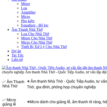
Mixer
Loa
Amplifier
Micro
Phụ kiện
Equalizer - Bộ lọc
Âm Thanh Nhà Thờ
Loa Cho Nhà Thờ
Mixer Cho Nhà Thờ
Micro Cho Nhà Thờ
Thiết Bị Xử Lý Cho Nhà Thờ
Dự án
Tin Tức
Liên hệ
chuyên nghiệp
Âm thanh Nhà Thờ - Quốc Tiệp Audio, tư vấn lắp đặt
⭐
Âm thanh Nhà Thờ - Quốc Tiệp Audio, tư vấn
✅ Âm Thanh
Nhà Thờ
Thờ, gia đình, phòng họp chuyên nghiệp
✅ Micro
⭐
Micro dành cho giảng lễ, âm thanh rõ ràng, h
giảng lễ