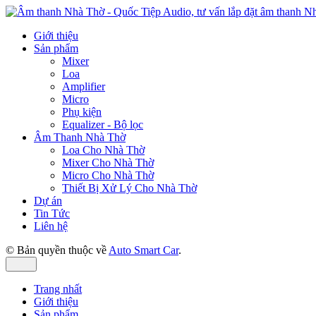
Giới thiệu
Sản phẩm
Mixer
Loa
Amplifier
Micro
Phụ kiện
Equalizer - Bộ lọc
Âm Thanh Nhà Thờ
Loa Cho Nhà Thờ
Mixer Cho Nhà Thờ
Micro Cho Nhà Thờ
Thiết Bị Xử Lý Cho Nhà Thờ
Dự án
Tin Tức
Liên hệ
© Bản quyền thuộc về
Auto Smart Car
.
Trang nhất
Giới thiệu
Sản phẩm