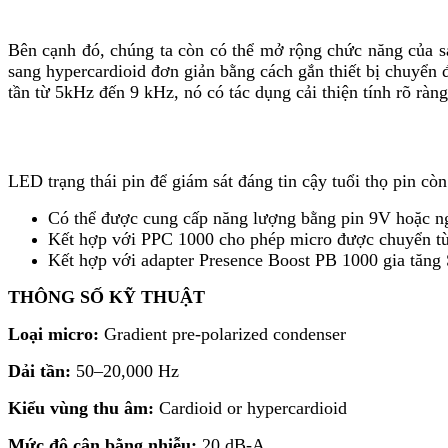
Bên cạnh đó, chúng ta còn có thể mở rộng chức năng của 
sang hypercardioid đơn giản bằng cách gắn thiết bị chuyển
tần từ 5kHz đến 9 kHz, nó có tác dụng cải thiện tính rõ ràn
LED trạng thái pin để giám sát đáng tin cậy tuổi thọ pin còn
Có thể được cung cấp năng lượng bằng pin 9V hoặc 
Kết hợp với PPC 1000 cho phép micro được chuyển từ 
Kết hợp với adapter Presence Boost PB 1000 gia tăng 
THÔNG SỐ KỸ THUẬT
Loại micro:
Gradient pre-polarized condenser
Dải tần:
50–20,000 Hz
Kiểu vùng thu âm:
Cardioid or hypercardioid
Mức độ cân bằng nhiễu:
20 dB-A