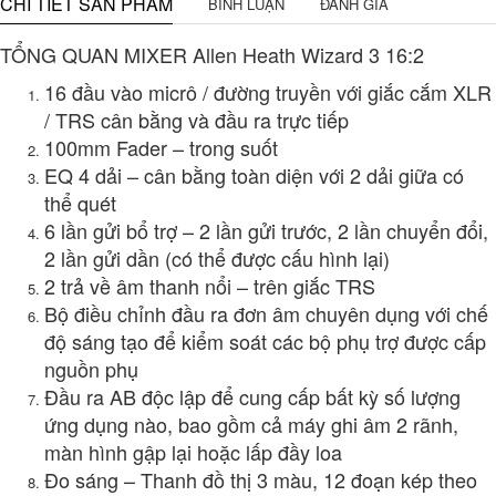
CHI TIẾT SẢN PHẨM
BÌNH LUẬN
ĐÁNH GIÁ
TỔNG QUAN MIXER Allen Heath Wizard 3 16:2
16 đầu vào micrô / đường truyền với giắc cắm XLR
/ TRS cân bằng và đầu ra trực tiếp
100mm Fader – trong suốt
EQ 4 dải – cân bằng toàn diện với 2 dải giữa có
thể quét
6 lần gửi bổ trợ – 2 lần gửi trước, 2 lần chuyển đổi,
2 lần gửi dần (có thể được cấu hình lại)
2 trả về âm thanh nổi – trên giắc TRS
Bộ điều chỉnh đầu ra đơn âm chuyên dụng với chế
độ sáng tạo để kiểm soát các bộ phụ trợ được cấp
nguồn phụ
Đầu ra AB độc lập để cung cấp bất kỳ số lượng
ứng dụng nào, bao gồm cả máy ghi âm 2 rãnh,
màn hình gập lại hoặc lấp đầy loa
Đo sáng – Thanh đồ thị 3 màu, 12 đoạn kép theo