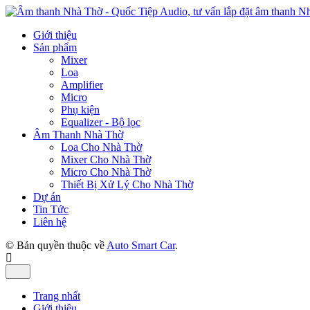
Giới thiệu
Sản phẩm
Mixer
Loa
Amplifier
Micro
Phụ kiện
Equalizer - Bộ lọc
Âm Thanh Nhà Thờ
Loa Cho Nhà Thờ
Mixer Cho Nhà Thờ
Micro Cho Nhà Thờ
Thiết Bị Xử Lý Cho Nhà Thờ
Dự án
Tin Tức
Liên hệ
© Bản quyền thuộc về
Auto Smart Car
.
Trang nhất
Giới thiệu