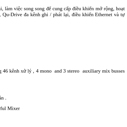
, làm việc song song để cung cấp điều khiển mở rộng, hoạt
u-Drive đa kênh ghi / phát lại, điều khiển Ethernet và tự
g 46 kênh xử lý , 4 mono and 3 stereo auxiliary mix busses
n .
rful Mixer