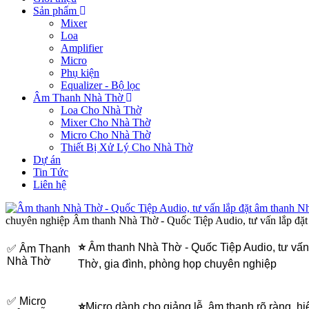
Sản phẩm
Mixer
Loa
Amplifier
Micro
Phụ kiện
Equalizer - Bộ lọc
Âm Thanh Nhà Thờ
Loa Cho Nhà Thờ
Mixer Cho Nhà Thờ
Micro Cho Nhà Thờ
Thiết Bị Xử Lý Cho Nhà Thờ
Dự án
Tin Tức
Liên hệ
chuyên nghiệp
Âm thanh Nhà Thờ - Quốc Tiệp Audio, tư vấn lắp đặt
⭐
Âm thanh Nhà Thờ - Quốc Tiệp Audio, tư vấn
✅ Âm Thanh
Nhà Thờ
Thờ, gia đình, phòng họp chuyên nghiệp
✅ Micro
⭐
Micro dành cho giảng lễ, âm thanh rõ ràng, h