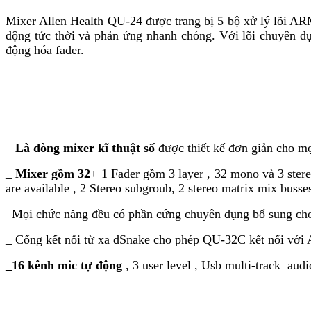
Mixer Allen Health QU-24 được trang bị 5 bộ xử lý lõi AR
động tức thời và phản ứng nhanh chóng. Với lõi chuyên dụ
động hóa fader.
_
Là dòng mixer kĩ thuật số
được thiết kế đơn giản cho m
_
Mixer gồm 32
+ 1 Fader gồm 3 layer , 32 mono và 3 ster
are available , 2 Stereo subgroub, 2 stereo matrix mix busses
_Mọi chức năng đều có phần cứng chuyên dụng bổ sung ch
_ Cổng kết nối từ xa dSnake cho phép QU-32C kết nối với
_16 kênh mic tự động
, 3 user level , Usb multi-track au