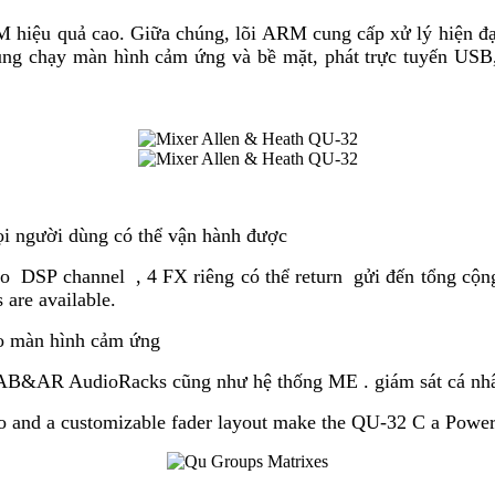
M hiệu quả cao. Giữa chúng, lõi ARM cung cấp xử lý hiện đại
ng chạy màn hình cảm ứng và bề mặt, phát trực tuyến USB, Q
ọi người dùng có thể vận hành được
eo DSP channel , 4 FX riêng có thể return gửi đến tổng cộn
 are available.
o màn hình cảm ứng
 AB&AR AudioRacks cũng như hệ thống ME . giám sát cá nhâ
dio and a customizable fader layout make the QU-32 C a Powe