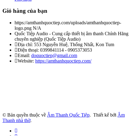
Giỏ hàng của bạn
https://amthanhquoctiep.com/uploads/amthanhquoctiep-
logo.png
N/A
Quốc Tiệp Audio - Cung cấp thiết bị âm thanh Chính Hãng
chuyên nghiệp
(
Quốc Tiệp Audio
)
Địa chỉ:
553 Nguyễn Huệ, Thống Nhất, Kon Tum
Điện thoại:
0399841114 - 0905373053
Email:
doquoctiep@gmail.com
Website:
https://amthanhquoctiep.com/
© Bản quyền thuộc về
Âm Thanh Quốc Tiệp
.
Thiết kế bởi
Âm
Thanh nhà thờ
.