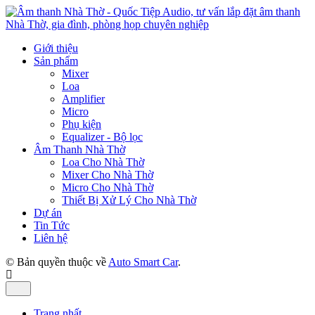
Giới thiệu
Sản phẩm
Mixer
Loa
Amplifier
Micro
Phụ kiện
Equalizer - Bộ lọc
Âm Thanh Nhà Thờ
Loa Cho Nhà Thờ
Mixer Cho Nhà Thờ
Micro Cho Nhà Thờ
Thiết Bị Xử Lý Cho Nhà Thờ
Dự án
Tin Tức
Liên hệ
© Bản quyền thuộc về
Auto Smart Car
.
Trang nhất