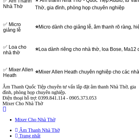
⭐
Âm thanh Nhà Thờ - Quốc Tiệp Audio, tư vấn
✅ Âm Thanh
Nhà Thờ
Thờ, gia đình, phòng họp chuyên nghiệp
✅ Micro
⭐
Micro dành cho giảng lễ, âm thanh rõ ràng, h
giảng lễ
✅ Loa cho
⭐
Loa dành riêng cho nhà thờ, loa Bose, Ma12 
nhà thờ
✅ Mixer Allen
⭐
Mixer Allen Heath chuyên nghiệp cho các nhà
Heath
Âm Thanh Quốc Tiệp
chuyên tư vấn lắp đặt âm thanh Nhà Thờ, gia
đình, phòng họp chuyên nghiệp.
Điện thoại hỗ trợ:
0399.841.114 - 0905.373.053
Mixer Cho Nhà Thờ
Mixer Cho Nhà Thờ
Âm Thanh Nhà Thờ
Trang nhất